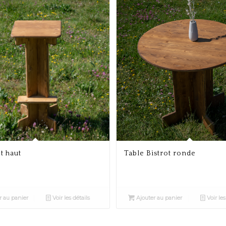
t haut
Table Bistrot ronde
r au panier
Voir les détails
Ajouter au panier
Voir les