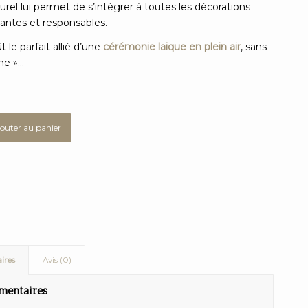
rel lui permet de s’intégrer à toutes les décorations
antes et responsables.
t le parfait allié d’une
cérémonie laïque en plein air
, sans
ène »…
jouter au panier
ires
Avis (0)
mentaires