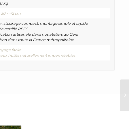
20 kg
× 30 × 42 cm
r, stockage compact, montage simple et rapide
éa certifié PEFC
cation artisanale dans nos ateliers du Gers
aison dans toute la France métropolitaine
oyage facile
eaux huilés naturellement imperméables