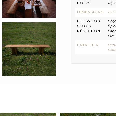
POIDS
10,2
DIMENSIONS
190 
LE + WOOD
Lége
STOCK
Épic
RÉCEPTION
Fabri
Livr
ENTRETIEN
Nett
plat