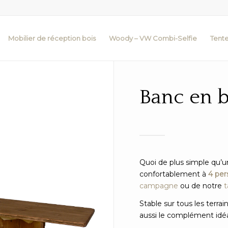
Mobilier de réception bois
Woody – VW Combi-Selfie
Tente
Banc en b
Quoi de plus simple qu’
confortablement à
4 pe
campagne
ou de notre
t
Stable sur tous les terrain
aussi le complément idéa