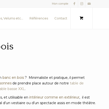
Mon compte
s, Velums etc…
Références
Contact
ois
un
banc en bois
? Minimaliste et pratique, il permet
rsonnes
de prendre place autour de notre
table de
able basse XXL
.
s, et utilisable en
intérieur comme en extérieur
, il est
l d’un vestiaire ou d’un spectacle assis en mode théâtre.